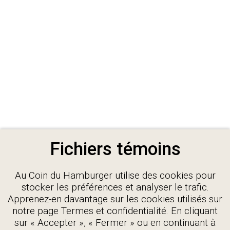
Fichiers témoins
Au Coin du Hamburger utilise des cookies pour
stocker les préférences et analyser le trafic.
Apprenez-en davantage sur les cookies utilisés sur
notre page Termes et confidentialité. En cliquant
sur « Accepter », « Fermer » ou en continuant à
* Les prix affichés ne comprennent pas les taxes et peuvent être sujet à
changement sans préavis.